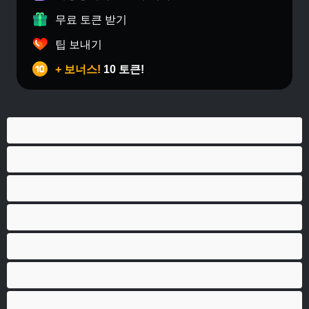
무료 토큰 받기
팁 보내기
+ 보너스!
10 토큰!
게이
근육질
대학생
베어
애널
양성애자
이성애자