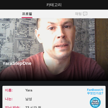
YaraStepOne
카테고리
프로필
채팅
YaraStepOne
이름:
Yara
FanBoost가
무엇인가요?
나는:
남성
지난 방송:
23 시간 전