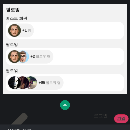
팔로잉
+1
베스트 회원
+1
명
+2
팔로잉
+2
팔로우 명
+96
팔로워
+96
팔로워 명
로그인
가입