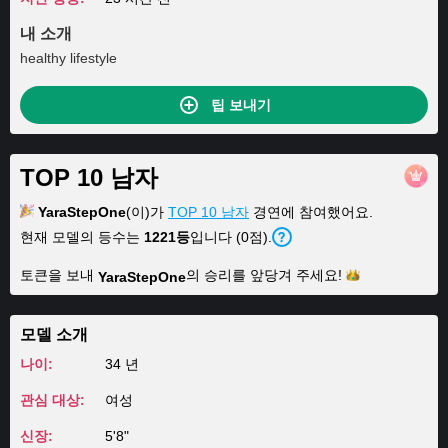
내 소개
healthy lifestyle
팁 보내기
TOP 10 남자
YaraStepOne
(이)가
TOP 10 남자
경연에 참여했어요.
현재 모델의 등수는
1221등
입니다 (0점).
토큰을 보내
의 승리를 앞당겨
주세요!
YaraStepOne
모델 소개
나이:
34 년
관심 대상:
여성
신장:
5'8"