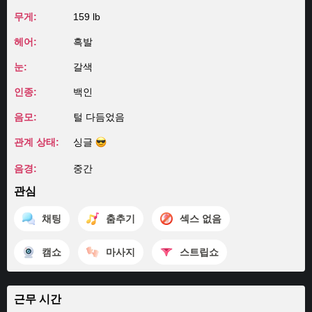
무게:
159 lb
헤어:
흑발
눈:
갈색
인종:
백인
음모:
털 다듬었음
관계 상태:
싱글
음경:
중간
관심
채팅
춤추기
섹스 없음
캠쇼
마사지
스트립쇼
근무 시간