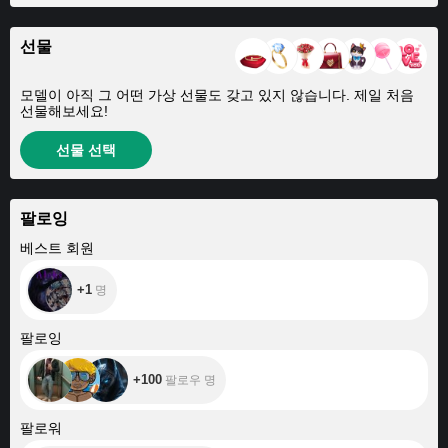
선물
모델이 아직 그 어떤 가상 선물도 갖고 있지 않습니다. 제일 처음
선물해보세요!
선물 선택
팔로잉
+1
베스트 회원
+1
명
+100
팔로잉
+100
팔로우 명
+292
팔로워