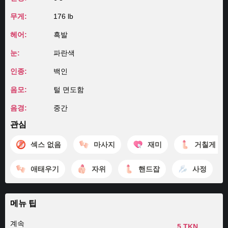
무게:
176 lb
헤어:
흑발
눈:
파란색
인종:
백인
음모:
털 면도함
음경:
중간
관심
섹스 없음
마사지
재미
거칠게 만
애태우기
자위
핸드잡
사정
메뉴 팁
계속
5 TKN