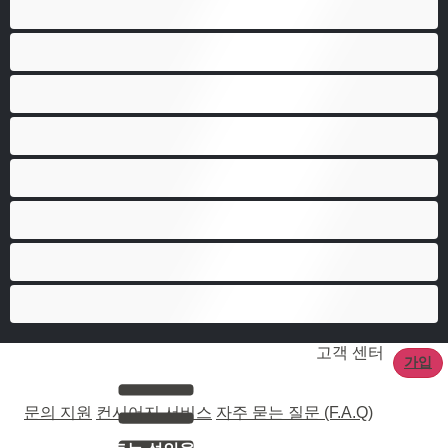
대학생
베어
애널
양성애자
이성애자
최고의 개인 채팅 도구
커플
큰 자지
고객 센터
가입
문의 지원
컨시어지 서비스
자주 묻는 질문 (F.A.Q)