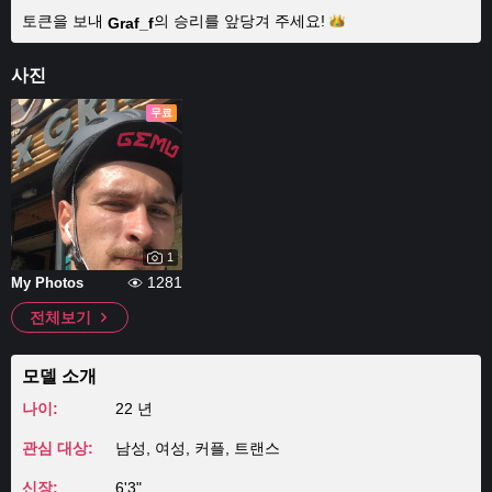
토큰을 보내
의 승리를 앞당겨
주세요!
Graf_f
사진
무료
1
1281
My Photos
전체보기
모델 소개
나이:
22 년
관심 대상:
남성, 여성, 커플, 트랜스
신장:
6'3"