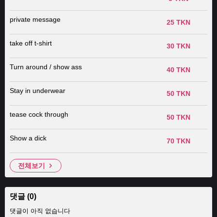
private message
25 TKN
take off t-shirt
30 TKN
Turn around / show ass
40 TKN
Stay in underwear
50 TKN
tease cock through
50 TKN
Show a dick
70 TKN
전체보기
댓글 (0)
댓글이 아직 없습니다