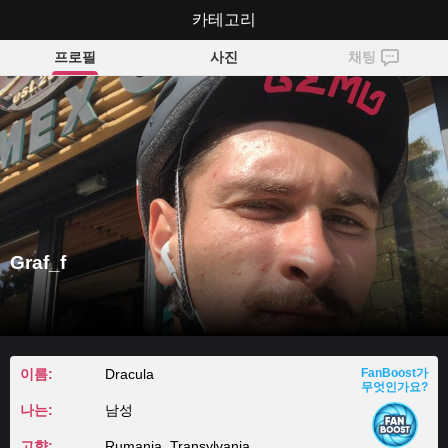
카테고리
Graf_f
프로필
사진
채팅
Graf_f
이름:
Dracula
FanBoost가
무엇인가요?
나는:
남성
고향:
Rumania, Transylvania