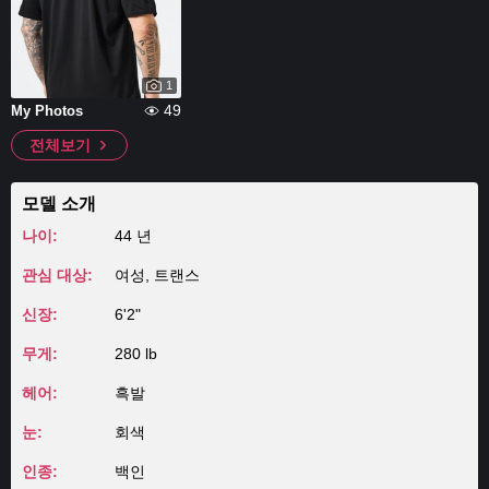
1
49
My Photos
전체보기
모델 소개
나이:
44 년
관심 대상:
여성, 트랜스
신장:
6'2"
무게:
280 lb
헤어:
흑발
눈:
회색
인종:
백인