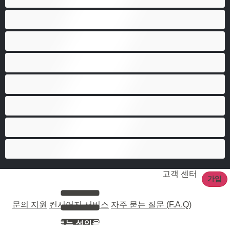
베어
애널
양성애자
이성애자
최고의 개인 채팅 도구
커플
큰 자지
고객 센터
가입
문의 지원
컨시어지 서비스
자주 묻는 질문 (F.A.Q)
이 사이트는 성인을 19세 이상으로 제한됩니다.