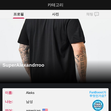
SuperAlexandrroo
카테고리
프로필
사진
채팅
SuperAlexandrroo
이름:
Aleks
FanBoost가
무엇인가요?
나는:
남성
언어:
american