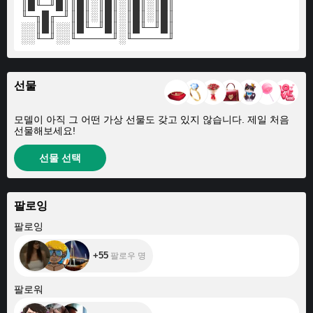
║█╙─╜█║║█║░║█║░║█║░║█║
╙─╖█╓─╜║█║░║█║░║█║░║█║
░░║█║░░║█╙─╜█║░║█╙─╜█║
░░╙─╜░░╙─────╜░╙─────╜
선물
모델이 아직 그 어떤 가상 선물도 갖고 있지 않습니다. 제일 처음
선물해보세요!
선물 선택
팔로잉
+55
팔로잉
+55
팔로우 명
+42
팔로워