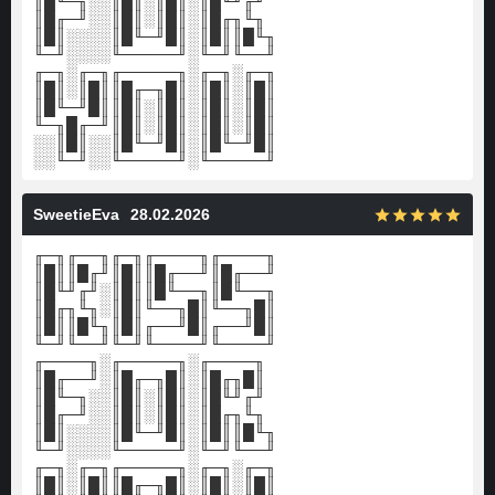
║█╙─╖░░║█║░║█║░║█╙╜╓╜
║█╓─╜░░║█║░║█║░║█╓╖╙╖
║█║░░░░║█╙─╜█║░║█║║█╙╖
╙─╜░░░░╙─────╜░╙─╜╙──╜
╓─╖░╓─╖╓─────╖░╓─╖░╓─╖
║█║░║█║║█╓─╖█║░║█║░║█║
║█╙─╜█║║█║░║█║░║█║░║█║
╙─╖█╓─╜║█║░║█║░║█║░║█║
░░║█║░░║█╙─╜█║░║█╙─╜█║
░░╙─╜░░╙─────╜░╙─────╜
SweetieEva
28.02.2026
╓─╖╓──╖╓─╖╓────╖╓────╖
║█║║█╓╜║█║║█╓──╜║█╓──╜
║█╙╜╓╜░║█║║█╙──╖║█╙──╖
║█╓╖╙╖░║█║╙──╖█║╙──╖█║
║█║║█╙╖║█║╓──╜█║╓──╜█║
╙─╜╙──╜╙─╜╙────╜╙────╜
╓────╖░╓─────╖░╓────╖
║█╓──╜░║█╓─╖█║░║█╓╖█║
║█╙─╖░░║█║░║█║░║█╙╜╓╜
║█╓─╜░░║█║░║█║░║█╓╖╙╖
║█║░░░░║█╙─╜█║░║█║║█╙╖
╙─╜░░░░╙─────╜░╙─╜╙──╜
╓─╖░╓─╖╓─────╖░╓─╖░╓─╖
║█║░║█║║█╓─╖█║░║█║░║█║