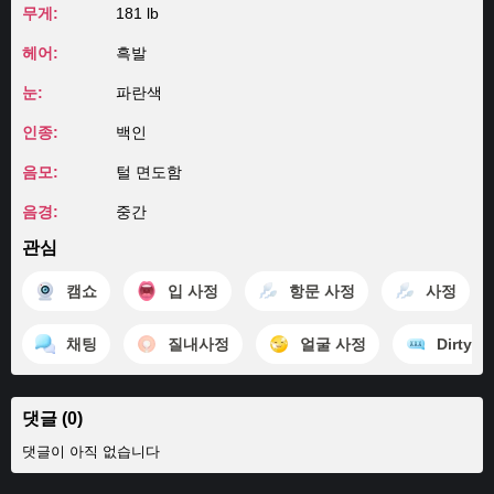
무게:
181 lb
헤어:
흑발
눈:
파란색
인종:
백인
음모:
털 면도함
음경:
중간
관심
캠쇼
입 사정
항문 사정
사정
채팅
질내사정
얼굴 사정
Dirty Ta
댓글 (0)
댓글이 아직 없습니다