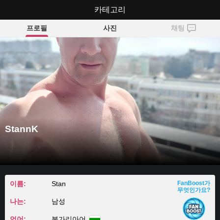
카테고리
StannK
프로필
사진
채팅
StannK
이름:
Stan
FanBoost가
무엇인가요?
나는:
남성
언어:
불가리아어