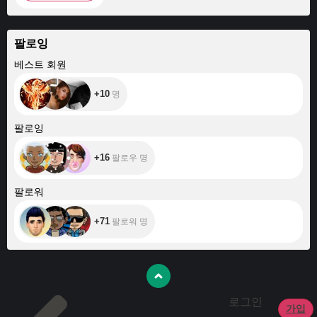
팔로잉
+10
베스트 회원
+10
명
+16
팔로잉
+16
팔로우 명
+71
팔로워
+71
팔로워 명
로그인
가입