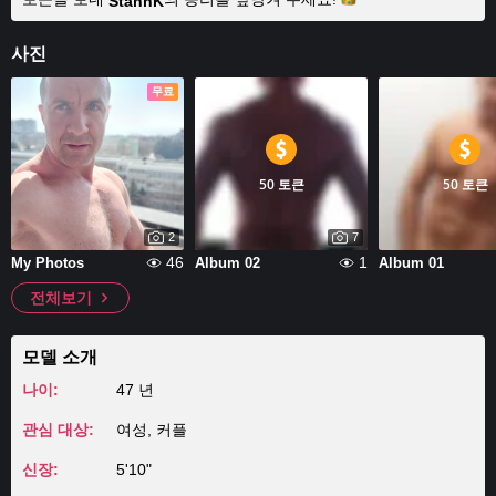
StannK
사진
무료
50 토큰
50 토큰
2
7
46
1
My Photos
Album 02
Album 01
전체보기
모델 소개
나이:
47 년
관심 대상:
여성, 커플
신장:
5'10"