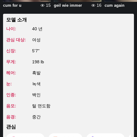
15
16
cum for u
geil wie immer
cum again
모델 소개
나이:
40 년
관심 대상:
여성
신장:
5'7"
무게:
198 lb
헤어:
흑발
눈:
녹색
인종:
백인
음모:
털 면도함
음경:
중간
관심