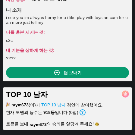
내 소개
i see you im allwyas horny for u i like play with toys an cum for u
an more just tell my
나를 흥분 시키는 것:
c2c
내 기분을 상하게 하는 것:
????
팁 보내기
TOP 10 남자
raym673
(이)가
TOP 10 남자
경연에 참여했어요.
현재 모델의 등수는
918등
입니다 (0점).
토큰을 보내
의 승리를 앞당겨
주세요!
raym673