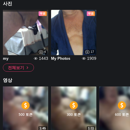
사진
무료
무료
4
17
1443
1909
my
My Photos
전체보기
영상
500 토큰
300 토큰
600 토큰
1:45
1:11