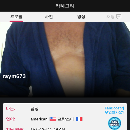
카테고리
raym673
프로필
사진
영상
채팅
raym673
나는:
남성
FanBoost가
무엇인가요?
언어:
american
프랑스어
지난 방송:
15.07.26 11:49 AM