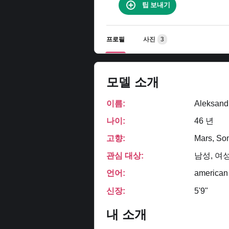
팁 보내기
프로필
사진
3
모델 소개
이름:
Aleksand
나이:
46 년
고향:
Mars, So
관심 대상:
남성, 여성
언어:
american
신장:
5'9"
내 소개