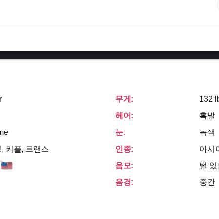
r
무게:
132 l
헤어:
흑발
me
눈:
녹색
, 커플, 트랜스
인종:
아시
음모:
털 있
음경:
중간