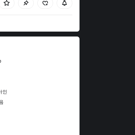
b
아인
음