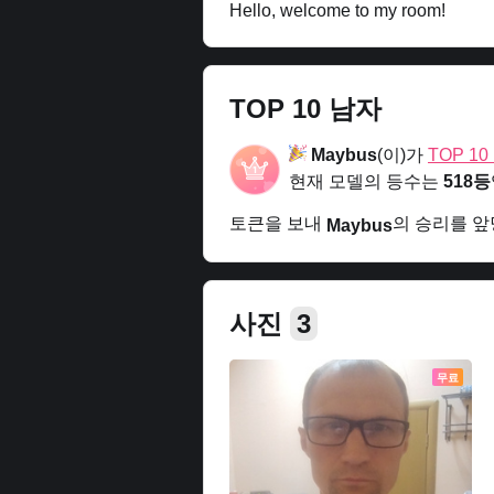
Hello, welcome to my room!
TOP 10 남자
Maybus
(이)가
TOP 1
현재 모델의 등수는
518등
토큰을 보내
의 승리를 
Maybus
사진
3
무료