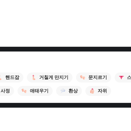
핸드잡
거칠게 만지기
문지르기
사정
애태우기
환상
자위