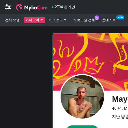
2734 온라인
전체 모델
카테고리
히스토리
프로모션 전체
콘테스트
May
46 년, M
지난 방송