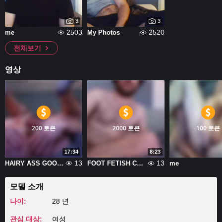
3
3
2503
2520
me
My Photos
전체보기
영상
200 토큰
2000 토큰
100 토큰
17:34
8:23
13
13
HAIRY ASS GOONER VID
FOOT FETISH CUM SHOT ON FEET
me
모델 소개
나이:
28 년
관심 대상:
여성