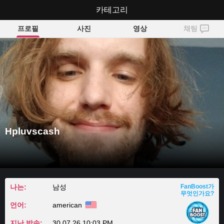
Hpluvscash
카테고리
프로필
사진
영상
채팅
Hpluvscash
나는:
남성
FanBoost가
무엇인가요?
언어:
american
지난 방송:
30.07.26 10:03 PM