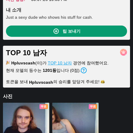
내 소개
Just a sexy dude who shows his stuff for cash.
팁 보내기
TOP 10 남자
Hpluvscash
(이)가
TOP 10 남자
경연에 참여했어요.
현재 모델의 등수는
1201등
입니다 (0점).
토큰을 보내
의 승리를 앞당겨
주세요!
Hpluvscash
사진
무료
무료