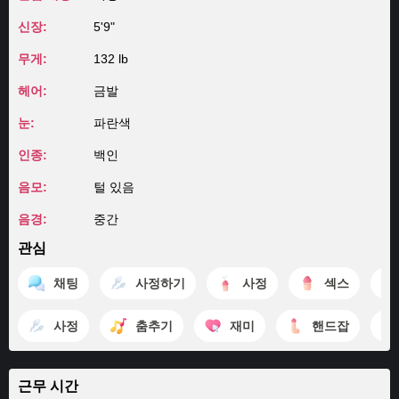
신장:
5'9"
무게:
132 lb
헤어:
금발
눈:
파란색
인종:
백인
음모:
털 있음
음경:
중간
관심
채팅
사정하기
사정
섹스
사정
춤추기
재미
핸드잡
근무 시간