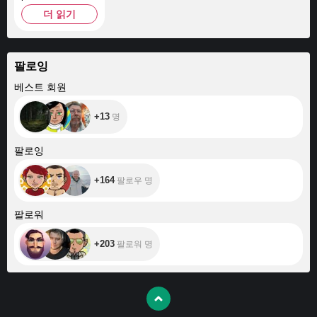
더 읽기
팔로잉
+13
베스트 회원
+13
명
+164
팔로잉
+164
팔로우 명
+203
팔로워
+203
팔로워 명