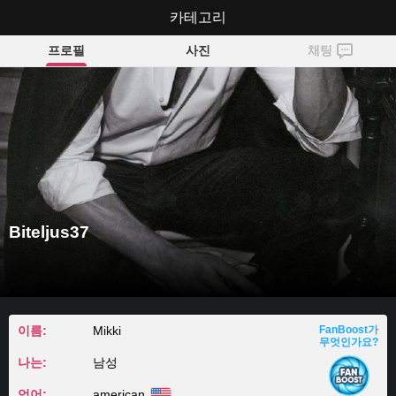
Biteljus37
카테고리
프로필
사진
채팅
Biteljus37
이름:
Mikki
FanBoost가
무엇인가요?
나는:
남성
언어:
american