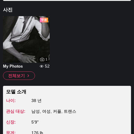
사진
무료
1
52
My Photos
전체보기
모델 소개
나이:
38 년
관심 대상:
남성, 여성, 커플, 트랜스
신장:
5'9"
무게:
176 lb