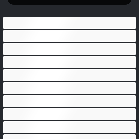
게이
근육질
대학생
베어
애널
양성애자
이성애자
최고의 개인 채팅 도구
커플
큰 자지