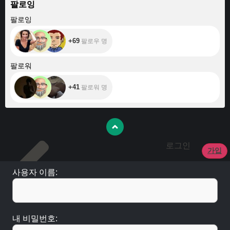
팔로잉
+69
팔로잉
+69
팔로우 명
+41
팔로워
+41
팔로워 명
로그인
가입
사용자 이름:
내 비밀번호: