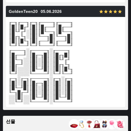
GoldenTeen20
05.06.2026
╓─╖╓──╖╓─╖╓────╖╓────╖
║█║║█╓╜║█║║█╓──╜║█╓──╜
║█╙╜╓╜░║█║║█╙──╖║█╙──╖
║█╓╖╙╖░║█║╙──╖█║╙──╖█║
║█║║█╙╖║█║╓──╜█║╓──╜█║
╙─╜╙──╜╙─╜╙────╜╙────╜
╓────╖░╓─────╖░╓────╖
║█╓──╜░║█╓─╖█║░║█╓╖█║
║█╙─╖░░║█║░║█║░║█╙╜╓╜
║█╓─╜░░║█║░║█║░║█╓╖╙╖
║█║░░░░║█╙─╜█║░║█║║█╙╖
╙─╜░░░░╙─────╜░╙─╜╙──╜
╓─╖░╓─╖╓─────╖░╓─╖░╓─╖
║█║░║█║║█╓─╖█║░║█║░║█║
║█╙─╜█║║█║░║█║░║█║░║█║
╙─╖█╓─╜║█║░║█║░║█║░║█║
░░║█║░░║█╙─╜█║░║█╙─╜█║
░░╙─╜░░╙─────╜░╙─────╜
선물