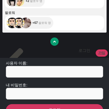
+2
팔로우 명
+67
팔로워
+67
팔로워 명
로그인
가입
사용자 이름:
내 비밀번호: