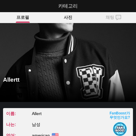
카테고리
Allertt
프로필
사진
채팅
Allertt
이름:
Allert
FanBoost가
무엇인가요?
나는:
남성
언어:
american