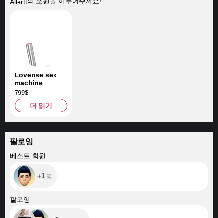
의 소원을 이루어주세요!
Allertt
Lovense sex
machine
799$
더 읽기
팔로잉
+1
베스트 회원
+1
명
+2
팔로잉