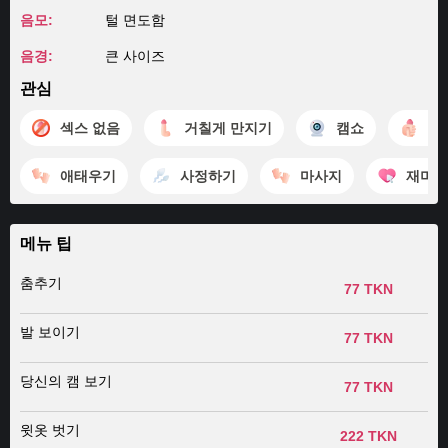
음모:
털 면도함
음경:
큰 사이즈
관심
섹스 없음
거칠게 만지기
캠쇼
자
애태우기
사정하기
마사지
재미
메뉴 팁
춤추기
77 TKN
발 보이기
77 TKN
당신의 캠 보기
77 TKN
윗옷 벗기
222 TKN