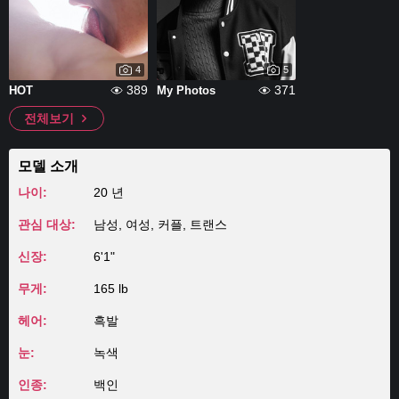
4
5
389
371
HOT
My Photos
전체보기
모델 소개
나이:
20 년
관심 대상:
남성, 여성, 커플, 트랜스
신장:
6'1"
무게:
165 lb
헤어:
흑발
눈:
녹색
인종:
백인