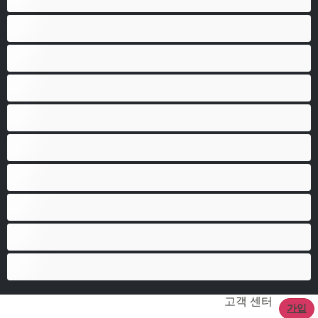
근육질
대학생
베어
애널
양성애자
이성애자
최고의 개인 채팅 도구
커플
큰 자지
고객 센터
가입